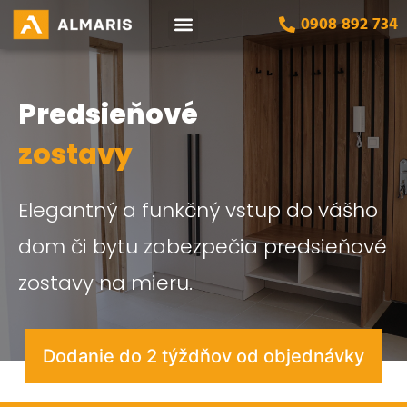
0908 892 734
Naše služby
Predsieňové
zostavy
Elegantný a funkčný vstup do vášho
dom či bytu zabezpečia predsieňové
zostavy na mieru.
Dodanie do 2 týždňov od objednávky