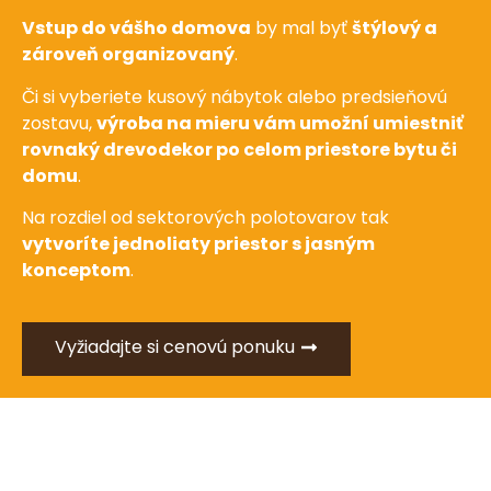
Vstup do vášho domova
by mal byť
štýlový a
zároveň organizovaný
.
Či si vyberiete kusový nábytok alebo predsieňovú
zostavu,
výroba na mieru vám umožní umiestniť
rovnaký drevodekor po celom priestore bytu či
domu
.
Na rozdiel od sektorových polotovarov tak
vytvoríte jednoliaty priestor s jasným
konceptom
.
Vyžiadajte si cenovú ponuku