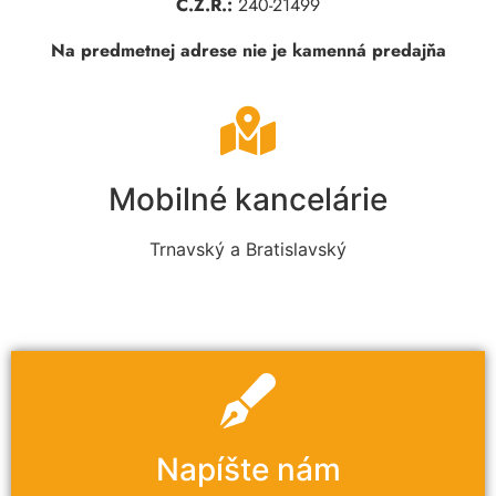
Č.Ž.R.:
240-21499
Na predmetnej adrese nie je kamenná predajňa
Mobilné kancelárie
Trnavský a Bratislavský
Napíšte nám